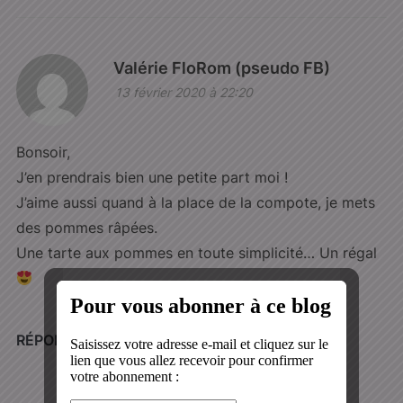
Valérie FloRom (pseudo FB)
13 février 2020 à 22:20
Bonsoir,
J’en prendrais bien une petite part moi !
J’aime aussi quand à la place de la compote, je mets
des pommes râpées.
Une tarte aux pommes en toute simplicité… Un régal
RÉPONDRE
Wonderpétasse