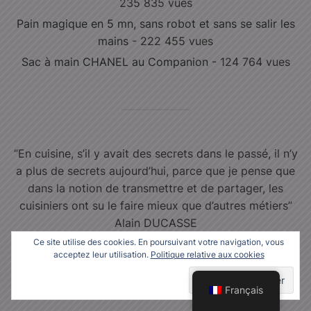
235 835 vues
Pain magique en 5 mn, sans robot et sans se salir les
mains
- 222 455 vues
Sac à main CHANEL au Companion
- 124 764 vues
“En cuisine, s’il y avait des secrets dans le passé, il n’y
a plus de secrets aujourd’hui, parce que je pense que
dans la notion de transmettre et de partager, les
cuisiniers ont su le faire mieux que d’autres métiers”
Alain DUCASSE
Ce site utilise des cookies. En poursuivant votre navigation, vous
acceptez leur utilisation.
Politique relative aux cookies
Français