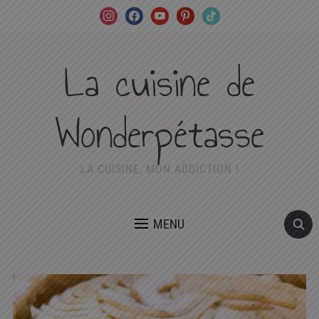
instagram
facebook
youtube
pinterest
tiktok
La cuisine de
Wonderpétasse
LA CUISINE, MON ADDICTION !
MENU