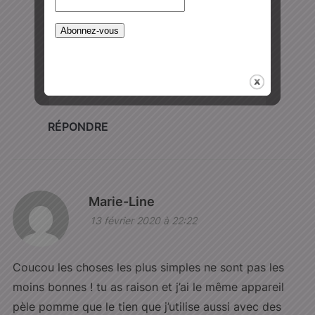
13 février 2020 à 22:59
Coucou,
Ah bonne idée les pommes râpées !
RÉPONDRE
Marie-Line
13 février 2020 à 22:22
Coucou les choses les plus simples ne sont pas les
moins bonnes ! tu as raison et j’ai le même appareil
pèle pomme que le tien que j’utilise aussi avec des