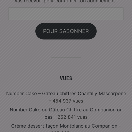
vas recevoir pour confirmer ton abonnement :
Adresse
e-
mail :
POUR S’ABONNER
VUES
Number Cake – Gâteau chiffres Chantilly Mascarpone
- 454 937 vues
Number Cake ou Gâteau Chiffre au Companion ou
pas
- 252 841 vues
Crème dessert façon Montblanc au Companion
-