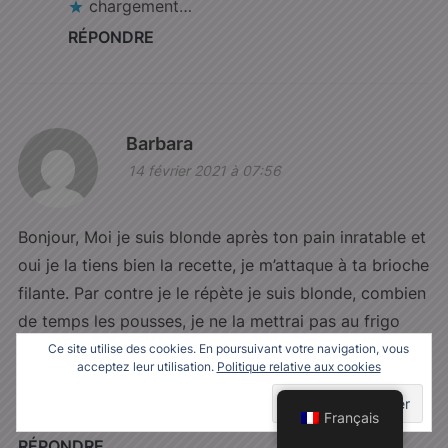
chargement…
RÉPONDRE
Barbara
14 février 2021 à 07:56
Bonjour, Moi je suis blonde après ton pain inratable et
oui je la tiens bien la recette, je m’attaque à ta brioche
filante. Par contre je le répète je suis blonde, combien
de temps les pousses, je ne la mettrai pas au frigo
pour la goûter au goûter. Merci pour tes recettes et je
Ce site utilise des cookies. En poursuivant votre navigation, vous
acceptez leur utilisation.
Politique relative aux cookies
kiffe tes explications
chargement…
Français
RÉPONDRE