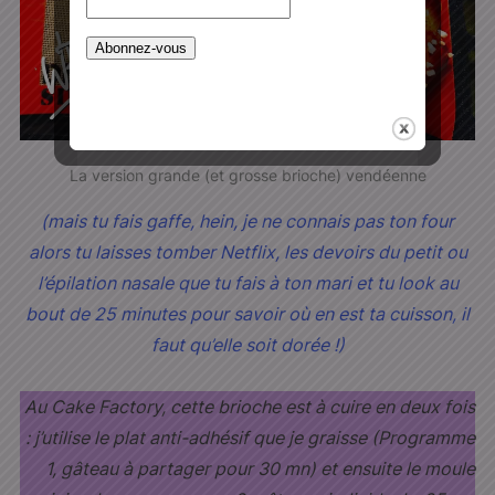
La version grande (et grosse brioche) vendéenne
(mais tu fais gaffe, hein, je ne connais pas ton four
alors tu laisses tomber Netflix, les devoirs du petit ou
l’épilation nasale que tu fais à ton mari et tu look au
bout de 25 minutes pour savoir où en est ta cuisson, il
faut qu’elle soit dorée !)
Au Cake Factory, cette brioche est à cuire en deux fois
: j’utilise le plat anti-adhésif que je graisse (Programme
1, gâteau à partager pour 30 mn) et ensuite le moule