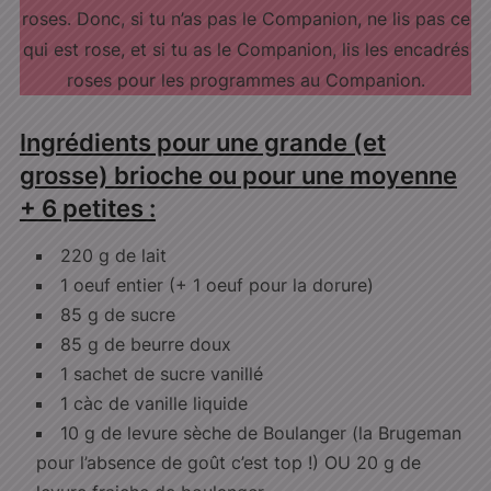
roses. Donc, si tu n’as pas le Companion, ne lis pas ce
qui est rose, et si tu as le Companion, lis les encadrés
roses pour les programmes au Companion.
Ingrédients pour une grande (et
grosse) brioche ou pour une moyenne
+ 6 petites :
220 g de lait
1 oeuf entier (+ 1 oeuf pour la dorure)
85 g de sucre
85 g de beurre doux
1 sachet de sucre vanillé
1 càc de vanille liquide
10 g de levure sèche de Boulanger (la Brugeman
pour l’absence de goût c’est top !) OU 20 g de