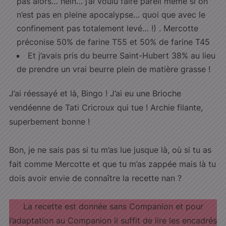
pas alors… hein… j’ai voulu faire pareil même si on
n’est pas en pleine apocalypse… quoi que avec le
confinement pas totalement levé… !) . Mercotte
préconise 50% de farine T55 et 50% de farine T45
Et j’avais pris du beurre Saint-Hubert 38% au lieu
de prendre un vrai beurre plein de matière grasse !
J’ai réessayé et là, Bingo ! J’ai eu une Brioche
vendéenne de Tati Cricroux qui tue ! Archie filante,
superbement bonne !
Bon, je ne sais pas si tu m’as lue jusque là, où si tu as
fait comme Mercotte et que tu m’as zappée mais là tu
dois avoir envie de connaître la recette nan ?
La recette est donnée sans Companion et pour
l’adaptation au Companion il suffit de lire les encadrés