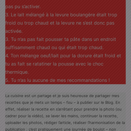
pas pu s’activer.
3. Le lait mélangé à la levure boulangère était trop
froid ou trop chaud et la levure ne s’est donc pas
activée.
3. Tu n’as pas fait pousser ta pâte dans un endroit
suffisamment chaud ou qui était trop chaud.
4. Ton mélange oeuf/lait pour la dorure était froid et
tu as fait se ratatiner la pousse avec le choc
thermique.
5. Tu n’as lu aucune de mes recommandations !
La cuisine est un partage et je suis heureuse de partager mes
recettes que je mets un temps – fou – à publier sur le Blog. En
effet, réaliser la recette en s’arrêtant pour prendre la photo (ou
cadrer pour la vidéo), se laver les mains, continuer la recette,
uploader les photos, rédiger l’article, réaliser l’harmonisation de la
publication : c’est pratiquement une journée de boulot – non