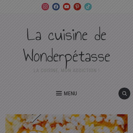
instagram
facebook
youtube
pinterest
tiktok
La cuisine de
Wonderpétasse
LA CUISINE, MON ADDICTION !
MENU