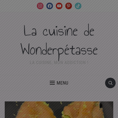
instagram
facebook
youtube
pinterest
tiktok
La cuisine de
Wonderpétasse
LA CUISINE, MON ADDICTION !
MENU