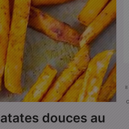
I
C
patates douces au