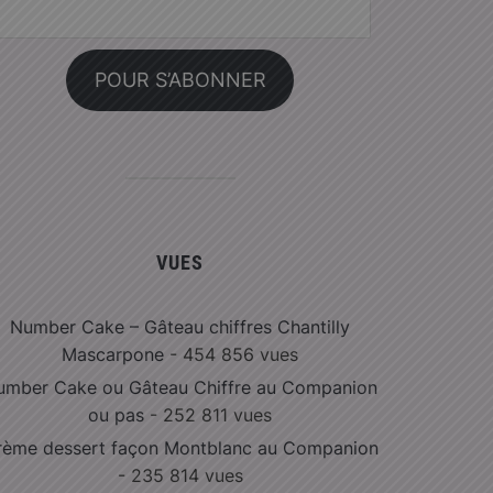
resse
l :
POUR S’ABONNER
VUES
Number Cake – Gâteau chiffres Chantilly
Mascarpone
- 454 856 vues
umber Cake ou Gâteau Chiffre au Companion
ou pas
- 252 811 vues
rème dessert façon Montblanc au Companion
- 235 814 vues