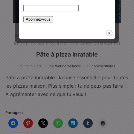
RECETTES AU COMPANION
,
RECETTES RAPIDES
,
RECETTES SALÉES
,
RECETTES SANS COMPANION
Pâte à pizza inratable
20 mars 2020
par
Wonderpétasse
11 commentaires
Pâte à pizza inratable : la base essentielle pour toutes
les pizzas maison. Plus simple : tu ne peux pas faire !
A agrémenter avec ce que tu veux !
Partager :