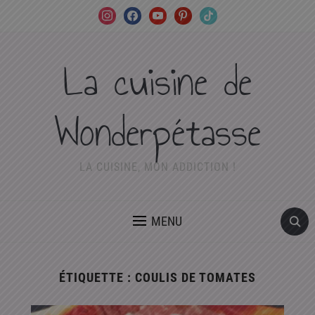
instagram
facebook
youtube
pinterest
tiktok
La cuisine de
Wonderpétasse
LA CUISINE, MON ADDICTION !
MENU
ÉTIQUETTE :
COULIS DE TOMATES