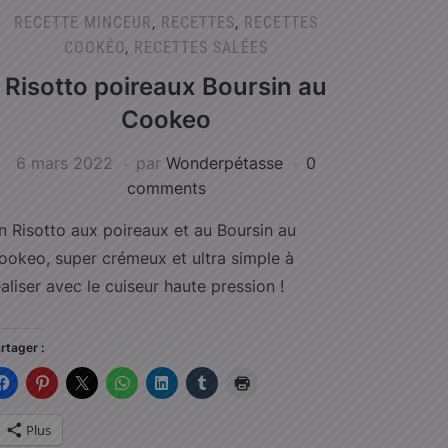
RECETTE MINCEUR
,
RECETTES
,
RECETTES
COOKÉO
,
RECETTES SALÉES
Risotto poireaux Boursin au
Cookeo
6 mars 2022
par
Wonderpétasse
0
comments
n Risotto aux poireaux et au Boursin au
ookeo, super crémeux et ultra simple à
éaliser avec le cuiseur haute pression !
rtager :
Plus