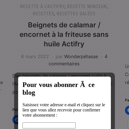
RECETTE À L'ACTIFRY
,
RECETTE MINCEUR
,
RECETTES
,
RECETTES SALÉES
Beignets de calamar /
encornet à la friteuse sans
huile Actifry
6 mars 2022
par
Wonderpétasse
4
commentaires
U
C
Des beignets de calamar / encornet cuits à
re
r
l’Actifry avec juste une cuillère à soupe d’huile
r
pour manger enfin des beignets sans gras !
Pa
Partager :