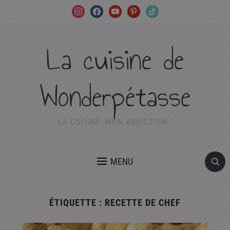
instagram
facebook
youtube
pinterest
tiktok
La cuisine de
Wonderpétasse
LA CUISINE, MON ADDICTION !
MENU
ÉTIQUETTE :
RECETTE DE CHEF