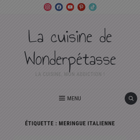
instagram
facebook
youtube
pinterest
tiktok
La cuisine de
Wonderpétasse
LA CUISINE, MON ADDICTION !
MENU
ÉTIQUETTE :
MERINGUE ITALIENNE