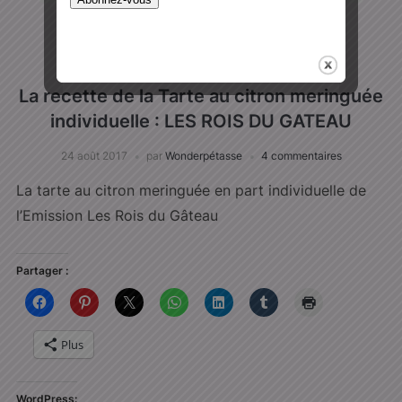
RECETTES AU COMPANION
,
RECETTES SANS
COMPANION
,
RECETTES SUCRÉES
La recette de la Tarte au citron meringuée
individuelle : LES ROIS DU GATEAU
24 août 2017
par
Wonderpétasse
4 commentaires
La tarte au citron meringuée en part individuelle de
l’Emission Les Rois du Gâteau
Partager :
Plus
WordPress: