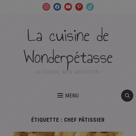
instagram
facebook
youtube
pinterest
tiktok
La cuisine de
Wonderpétasse
LA CUISINE, MON ADDICTION !
MENU
ÉTIQUETTE :
CHEF PÂTISSIER